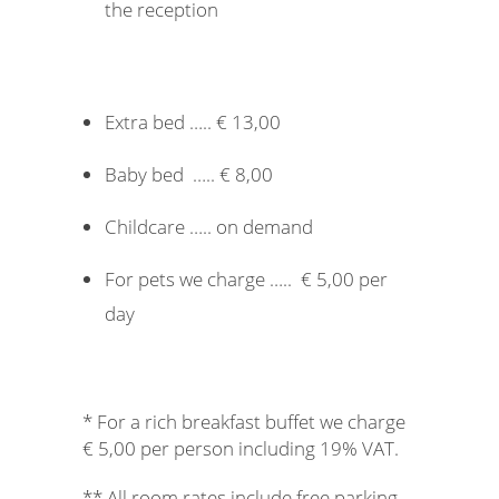
the reception
Extra bed ….. € 13,00
Baby bed ….. € 8,00
Childcare ….. on demand
For pets we charge ….. € 5,00 per
day
* For a rich breakfast buffet we charge
€ 5,00 per person including 19% VAT.
** All room rates include free parking,