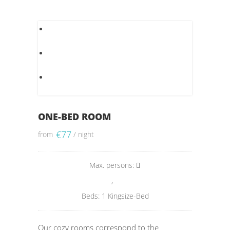
ONE-BED ROOM
€
77
from
/ night
Max. persons:
,
Beds: 1 Kingsize-Bed
Our cozy rooms correspond to the